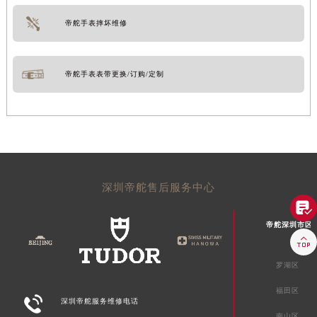
帝舵手表摔坏维修
帝舵手表表带更换/订购/定制
深圳帝舵售后服务中心

帝舵深圳市区

罗湖区
福田区

深圳帝舵服务维修电话
南山区