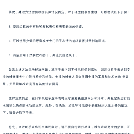
其次，处理方法需要根据具体情况而定。对于轻微的表面生锈，可以尝试以下步骤：
1. 使用柔软的干布轻轻擦拭表壳和表带表面的锈迹。
2. 可以使用少量的牙膏或者专门的手表清洁剂轻轻擦拭受影响区域。
3. 清洁后用干净的软布擦干，并让其自然风干。
如果上述方法无法解决问题，或者手表内部零件已经受到腐蚀，则建议将手表送到专
业的维修服务中心进行检查和维修。专业的维修人员会使用专业的工具和技术来确 复效
果，并且能够检查是否有其他潜在问题。
值得注意的是，在日常佩戴帝舵手表时应尽量避免接触水分和汗水，并且定期进行防
水测试以确保防水功能正常。此外，在洗澡、游泳等可能使手表接触到大量水分的情况
下，请务必取下手表。
总之，当帝舵手表出现生锈现象时，请不要自行强行处理，以免造成更大的损害。正