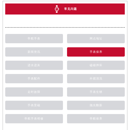
常见问题
帝舵手表
网点地址
新闻资讯
手表保养
进水进灰
磕碰摔坏
手表配件
外观清洗
走时故障
手表生锈
手表受磁
抛光翻新
帝舵手表维修
帝舵保养