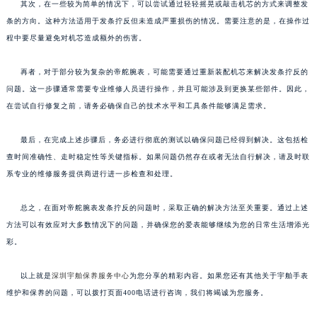
其次，在一些较为简单的情况下，可以尝试通过轻轻摇晃或敲击机芯的方式来调整发
条的方向。这种方法适用于发条拧反但未造成严重损伤的情况。需要注意的是，在操作过
程中要尽量避免对机芯造成额外的伤害。
再者，对于部分较为复杂的帝舵腕表，可能需要通过重新装配机芯来解决发条拧反的
问题。这一步骤通常需要专业维修人员进行操作，并且可能涉及到更换某些部件。因此，
在尝试自行修复之前，请务必确保自己的技术水平和工具条件能够满足需求。
最后，在完成上述步骤后，务必进行彻底的测试以确保问题已经得到解决。这包括检
查时间准确性、走时稳定性等关键指标。如果问题仍然存在或者无法自行解决，请及时联
系专业的维修服务提供商进行进一步检查和处理。
总之，在面对帝舵腕表发条拧反的问题时，采取正确的解决方法至关重要。通过上述
方法可以有效应对大多数情况下的问题，并确保您的爱表能够继续为您的日常生活增添光
彩。
以上就是
深圳宇舶保养服务中心
为您分享的精彩内容。如果您还有其他关于宇舶手表
维护和保养的问题，可以拨打页面400电话进行咨询，我们将竭诚为您服务。