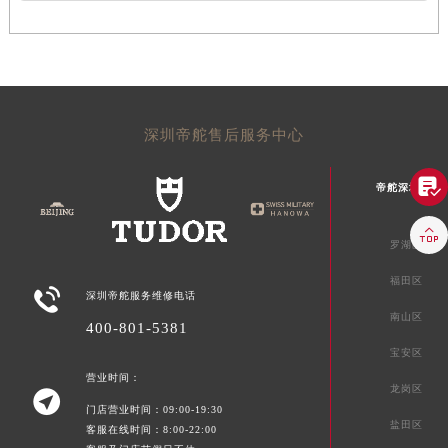
深圳帝舵售后服务中心

帝舵深圳市区

罗湖区
福田区

深圳帝舵服务维修电话
南山区
400-801-5381
宝安区
营业时间：
龙岗区

门店营业时间：09:00-19:30
盐田区
客服在线时间：8:00-22:00