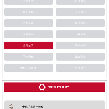
帝舵手表
网点地址
新闻资讯
手表保养
进水进灰
磕碰摔坏
手表配件
外观清洗
走时故障
手表生锈
手表受磁
抛光翻新
帝舵手表维修
帝舵保养
深圳帝舵维修服务
帝舵手表进水维修