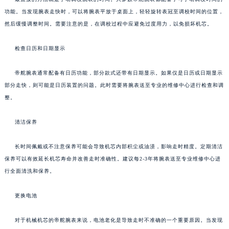
功能。当发现腕表走快时，可以将腕表平放于桌面上，轻轻旋转表冠至调校时间的位置，
然后缓慢调整时间。需要注意的是，在调校过程中应避免过度用力，以免损坏机芯。
检查日历和日期显示
帝舵腕表通常配备有日历功能，部分款式还带有日期显示。如果仅是日历或日期显示
部分走快，则可能是日历装置的问题。此时需要将腕表送至专业的维修中心进行检查和调
整。
清洁保养
长时间佩戴或不注意保养可能会导致机芯内部积尘或油渍，影响走时精度。定期清洁
保养可以有效延长机芯寿命并改善走时准确性。建议每2-3年将腕表送至专业维修中心进
行全面清洗和保养。
更换电池
对于机械机芯的帝舵腕表来说，电池老化是导致走时不准确的一个重要原因。当发现