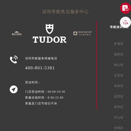

深圳帝舵售后服务中心

帝舵深圳市区
罗湖区
福田区

深圳帝舵服务维修电话
南山区
400-801-5381
宝安区
营业时间：
龙岗区

门店营业时间：09:00-19:30
盐田区
客服在线时间：8:00-22:00
客服及门店节假日不休
龙华区
坪山区
光明区